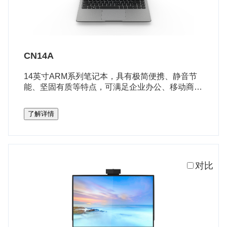
CN14A
14英寸ARM系列笔记本，具有极简便携、静音节
能、坚固有质等特点，可满足企业办公、移动商
务、在线教育、家庭娱乐等云电脑使用场景。
了解详情
对比