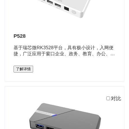
P528
基于瑞芯微RK3528平台，具有极小设计，入网便
捷，广泛应用于窗口企业、政务、教育、办公、金
融等云电脑场景。
了解详情
对比