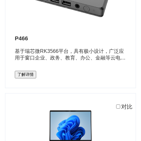
P466
基于瑞芯微RK3566平台，具有极小设计，广泛应
用于窗口企业、政务、教育、办公、金融等云电脑
场景。
了解详情
对比