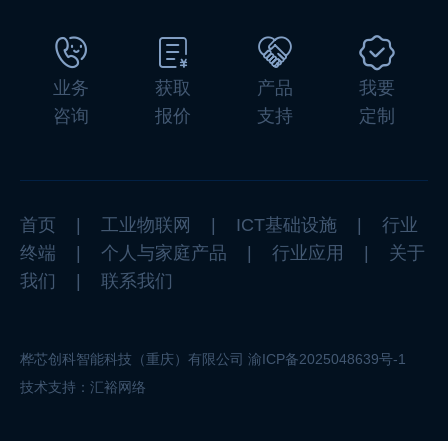
业务
获取
产品
我要
咨询
报价
支持
定制
首页
|
工业物联网
|
ICT基础设施
|
行业
终端
|
个人与家庭产品
|
行业应用
|
关于
我们
|
联系我们
桦芯创科智能科技（重庆）有限公司
渝ICP备2025048639号-1
技术支持：
汇裕网络